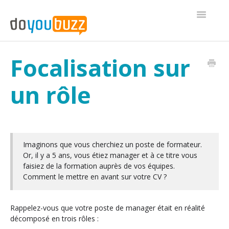
Toggle
Navigatio
Généralités
Focalisation sur
Editeur de CV
un rôle
GUIDE : Comment faire un CV
Conseils rapides
Imaginons que vous cherchiez un poste de formateur.
CV web
Or, il y a 5 ans, vous étiez manager et à ce titre vous
faisiez de la formation auprès de vos équipes.
Comptes Premium
Comment le mettre en avant sur votre CV ?
Rappelez-vous que votre poste de manager était en réalité
décomposé en trois rôles :